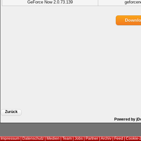
GeForce Now 2.0.73.139
geforcen
Downl
Zurück
Powered by jD
Impressum
|
Datenschutz
|
Medien
|
Team
|
Jobs
|
Partner
|
Archiv
|
Feed
|
Cookie-