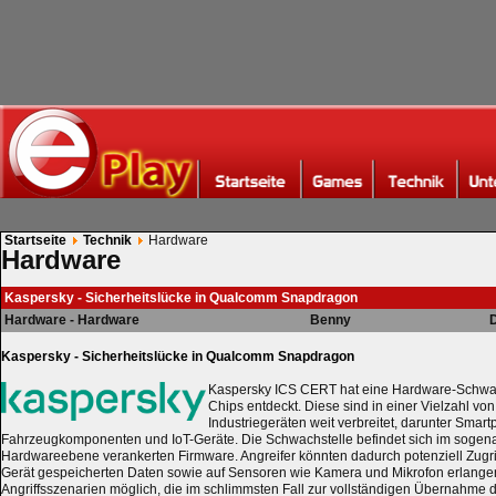
Startseite
Technik
Hardware
Hardware
Kaspersky - Sicherheitslücke in Qualcomm Snapdragon
Hardware - Hardware
Benny
D
Kaspersky - Sicherheitslücke in Qualcomm Snapdragon
Kaspersky ICS CERT hat eine Hardware-Schwa
Chips entdeckt. Diese sind in einer Vielzahl vo
Industriegeräten weit verbreitet, darunter Smart
Fahrzeugkomponenten und IoT-Geräte. Die Schwachstelle befindet sich im sogen
Hardwareebene verankerten Firmware. Angreifer könnten dadurch potenziell Zugrif
Gerät gespeicherten Daten sowie auf Sensoren wie Kamera und Mikrofon erlang
Angriffsszenarien möglich, die im schlimmsten Fall zur vollständigen Übernahme d