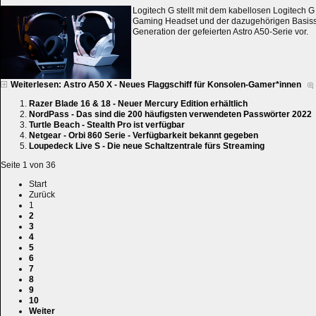
Logitech G stellt mit dem kabellosen Logitech G
Gaming Headset und der dazugehörigen Basissta
Generation der gefeierten Astro A50-Serie vor.
Weiterlesen: Astro A50 X - Neues Flaggschiff für Konsolen-Gamer*innen
Razer Blade 16 & 18 - Neuer Mercury Edition erhältlich
NordPass - Das sind die 200 häufigsten verwendeten Passwörter 2022
Turtle Beach - Stealth Pro ist verfügbar
Netgear - Orbi 860 Serie - Verfügbarkeit bekannt gegeben
Loupedeck Live S - Die neue Schaltzentrale fürs Streaming
Seite 1 von 36
Start
Zurück
1
2
3
4
5
6
7
8
9
10
Weiter