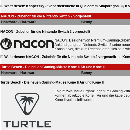
Weiterlesen: Kaspersky - Sicherheitslücke in Qualcomm Snapdragon
Ko
NACON - Zubehör für die Nintendo Switch 2 vorgestellt
Hardware - Hardware
Benny
NACON - Zubehör für die Nintendo Switch 2 vorgestellt
NACON, Designer von Premium-Gaming-Zubehör, 
Ankündigung der Nintendo Switch 2 seine neue 
Konsole vor, die zum Release erhältlich sein wir
Weiterlesen: NACON - Zubehör für die Nintendo Switch 2 vorgestellt
Kom
Turtle Beach - Die neuen Gaming-Mäuse Kone II Air und Kone II
Hardware - Hardware
Benny
Turtle Beach - Die neuen Gaming-Mäuse Kone II Air und Kone II
Es gibt zwei neue Ergänzungen im Gaming-Zube
können ab jetzt die Kone II Air und die kabel
Kone II vorbestellt werden.