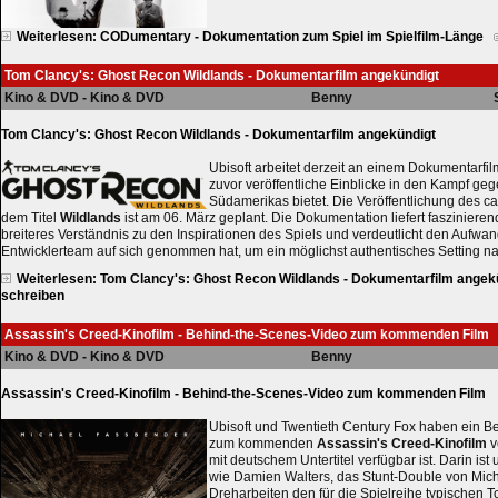
Weiterlesen: CODumentary - Dokumentation zum Spiel im Spielfilm-Länge
Tom Clancy's: Ghost Recon Wildlands - Dokumentarfilm angekündigt
Kino & DVD - Kino & DVD
Benny
Tom Clancy's: Ghost Recon Wildlands - Dokumentarfilm angekündigt
Ubisoft arbeitet derzeit an einem Dokumentarfil
zuvor veröffentliche Einblicke in den Kampf g
Südamerikas bietet. Die Veröffentlichung des ca
dem Titel
Wildlands
ist am 06. März geplant. Die Dokumentation liefert fasziniere
breiteres Verständnis zu den Inspirationen des Spiels und verdeutlicht den Aufwan
Entwicklerteam auf sich genommen hat, um ein möglichst authentisches Setting na
Weiterlesen: Tom Clancy's: Ghost Recon Wildlands - Dokumentarfilm angek
schreiben
Assassin's Creed-Kinofilm - Behind-the-Scenes-Video zum kommenden Film
Kino & DVD - Kino & DVD
Benny
Assassin's Creed-Kinofilm - Behind-the-Scenes-Video zum kommenden Film
Ubisoft und Twentieth Century Fox haben ein 
zum kommenden
Assassin's Creed-Kinofilm
v
mit deutschem Untertitel verfügbar ist. Darin is
wie Damien Walters, das Stunt-Double von Mic
Dreharbeiten den für die Spielreihe typischen