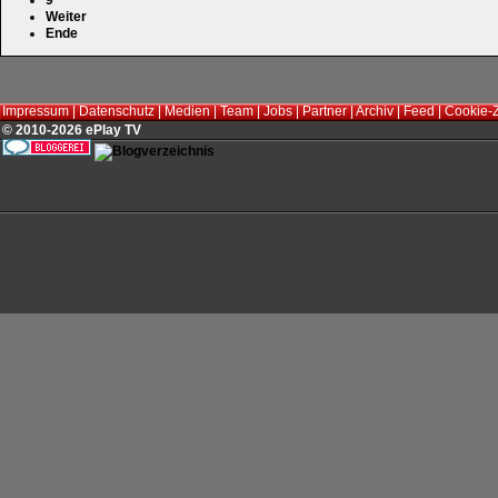
Weiter
Ende
Impressum
|
Datenschutz
|
Medien
|
Team
|
Jobs
|
Partner
|
Archiv
|
Feed
|
Cookie-
© 2010-2026 ePlay TV