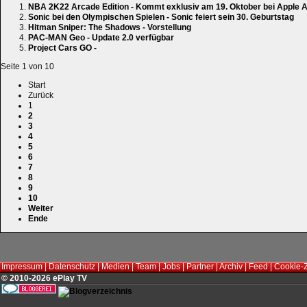
NBA 2K22 Arcade Edition - Kommt exklusiv am 19. Oktober bei Apple 
Sonic bei den Olympischen Spielen - Sonic feiert sein 30. Geburtstag
Hitman Sniper: The Shadows - Vorstellung
PAC-MAN Geo - Update 2.0 verfügbar
Project Cars GO -
Seite 1 von 10
Start
Zurück
1
2
3
4
5
6
7
8
9
10
Weiter
Ende
Impressum
|
Datenschutz
|
Medien
|
Team
|
Jobs
|
Partner
|
Archiv
|
Feed
|
Cookie-
© 2010-2026 ePlay TV