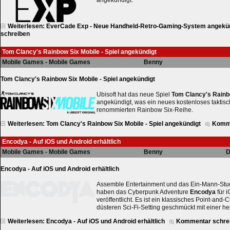
Weiterlesen: EverCade Exp - Neue Handheld-Retro-Gaming-System angekü
schreiben
Tom Clancy's Rainbow Six Mobile - Spiel angekündigt
Mobile Games - Mobile Games
Benny
Tom Clancy's Rainbow Six Mobile - Spiel angekündigt
Ubisoft hat das neue Spiel
Tom Clancy's Rainb
angekündigt, was ein neues kostenloses taktis
renommierten Rainbow Six-Reihe.
Weiterlesen: Tom Clancy's Rainbow Six Mobile - Spiel angekündigt
Komme
Encodya - Auf iOS und Android erhältlich
Mobile Games - Mobile Games
Benny
D
Encodya - Auf iOS und Android erhältlich
Assemble Entertainment und das Ein-Mann-St
haben das Cyberpunk Adventure
Encodya
für 
veröffentlicht. Es ist ein klassisches Point-and-
düsteren Sci-Fi-Setting geschmückt mit einer h
Weiterlesen: Encodya - Auf iOS und Android erhältlich
Kommentar schre