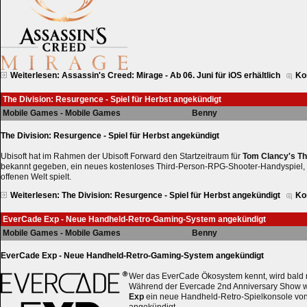
Weiterlesen: Assassin's Creed: Mirage - Ab 06. Juni für iOS erhältlich
Ko
The Division: Resurgence - Spiel für Herbst angekündigt
Mobile Games - Mobile Games
Benny
The Division: Resurgence - Spiel für Herbst angekündigt
Ubisoft hat im Rahmen der Ubisoft Forward den Startzeitraum für
Tom Clancy's Th
bekannt gegeben, ein neues kostenloses Third-Person-RPG-Shooter-Handyspiel, d
offenen Welt spielt.
Weiterlesen: The Division: Resurgence - Spiel für Herbst angekündigt
Ko
EverCade Exp - Neue Handheld-Retro-Gaming-System angekündigt
Mobile Games - Mobile Games
Benny
EverCade Exp - Neue Handheld-Retro-Gaming-System angekündigt
Wer das EverCade Ökosystem kennt, wird bald
Während der Evercade 2nd Anniversary Show 
Exp
ein neue Handheld-Retro-Spielkonsole von
angekündigt.