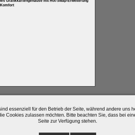
nes Grafikkartengehäuse mit Hot-Swap-Erweiterung
-Komfort
artner
|
Archiv
|
Feed
|
Cookie-Zustimmung ändern
ind essenziell für den Betrieb der Seite, während andere uns 
die Cookies zulassen möchten. Bitte beachten Sie, dass bei ein
Seite zur Verfügung stehen.