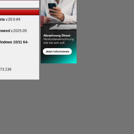
eta
v.20.0 #4
eweed
v.2025-05
indows 10/11 64-
.73.139