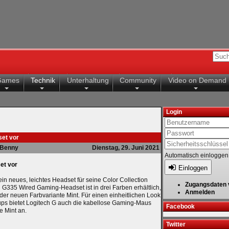
Games
Technik
Unterhaltung
Community
Video on Demand
Login
set vor
Benny
Dienstag, 29. Juni 2021
Automatisch einloggen
et vor
Einloggen
 ein neues, leichtes Headset für seine Color Collection
Zugangsdaten 
h G335 Wired Gaming-Headset ist in drei Farben erhältlich,
Anmelden
 der neuen Farbvariante Mint. Für einen einheitlichen Look
ps bietet Logitech G auch die kabellose Gaming-Maus
Facebook
e Mint an.
Twitter