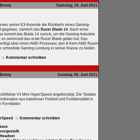
Benny
Samstag, 19. Juni 2021
hmen seiner E3-Keynote die Rückkehr eines Gaming-
 gegeben, nämlich das
Razer Blade 14
. Nach einer
se kommt das Blade 14 zurück, um die Gaming-Industrie
e es seinerzeit das erste Razer Blade getan hat: Das
verfügt über einen AMD-Prozessor, den 8-Kern AMD Ryzen
 schnellste Gaming-Leistung in seiner Klasse zu bieten.
Kommentar schreiben
Benny
Sonntag, 06. Juni 2021
ackWidow V3 Mini HyperSpeed angekündigt. Die Tastatur
Kombination aus kabelloser Freiheit und Funktionalität in
 Formfaktor.
erSpeed
Kommentar schreiben
äuse
vorgestellt
 Headset