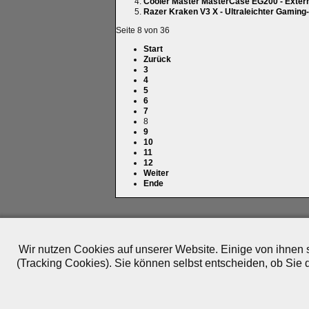
Cooler Master MasterCase EG200 - Exter
Razer Kraken V3 X - Ultraleichter Gaming
Seite 8 von 36
Start
Zurück
3
4
5
6
7
8
9
10
11
12
Weiter
Ende
Impressum
|
Datenschutz
|
Medien
|
Team
|
Jobs
|
P
© 2010-2026 ePlay TV
Wir nutzen Cookies auf unserer Website. Einige von ihnen s
(Tracking Cookies). Sie können selbst entscheiden, ob Sie 