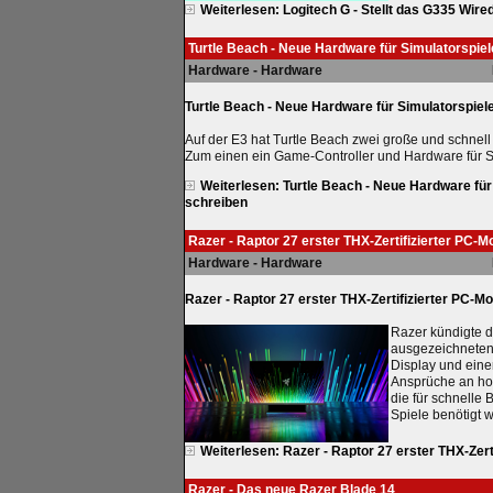
Weiterlesen: Logitech G - Stellt das G335 Wir
Turtle Beach - Neue Hardware für Simulatorspie
Hardware - Hardware
Turtle Beach - Neue Hardware für Simulatorspiel
Auf der E3 hat Turtle Beach zwei große und schne
Zum einen ein Game-Controller und Hardware für S
Weiterlesen: Turtle Beach - Neue Hardware fü
schreiben
Razer - Raptor 27 erster THX-Zertifizierter PC-M
Hardware - Hardware
Razer - Raptor 27 erster THX-Zertifizierter PC-Mo
Razer kündigte 
ausgezeichneten
Display und einer
Ansprüche an ho
die für schnelle
Spiele benötigt 
Weiterlesen: Razer - Raptor 27 erster THX-Zert
Razer - Das neue Razer Blade 14