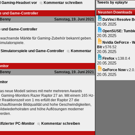
Tweets by eplaytv
ed Gaming-Headset vor
Kommentar schreiben
Neusten Downloads
le und Game-Controller
Benny
Samstag, 19. Juni 2021
DaVinci Resolve B
20.05.2025
e und Game-Controller
OpenSUSE: Tumbl
20.05.2025
ll wachsende Märkte für Gaming-Zubehör bekannt geben.
Nvidia GeForce - W
imulatorspiele.
Bit
v.576.52
r Simulatorspiele und Game-Controller
Kommentar
20.05.2025
Firefox
v.138.0.4
20.05.2025
onitor
GeForce Now
v.2.0
Benny
Samstag, 19. Juni 2021
20.05.2025
nitor
das neue Modell seines mit mehr mehreren Awards
 Gaming-Monitors Razer Raptor 27 an. Mit einem 165 Hz-
 Reaktionszeit von 1 ms erfüllt der Raptor 27 die
chauflösende Bildqualität und hohe Geschwindigkeiten,
 Bildwiederholraten und höhe Auflösungen moderner
werden.
ifizierter PC-Monitor
Kommentar schreiben