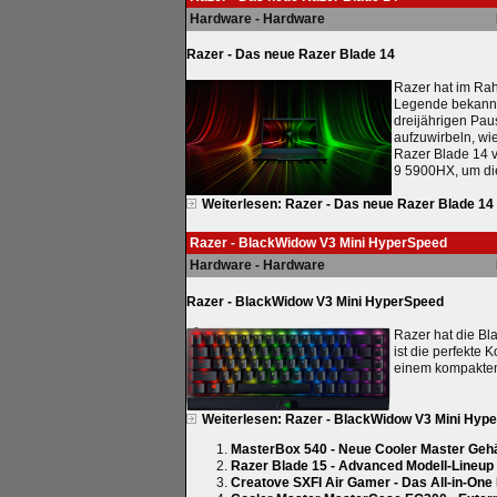
Hardware - Hardware
Razer - Das neue Razer Blade 14
Razer hat im Ra
Legende bekannt
dreijährigen Pau
aufzuwirbeln, wi
Razer Blade 14 
9 5900HX, um die
Weiterlesen: Razer - Das neue Razer Blade 14
Razer - BlackWidow V3 Mini HyperSpeed
Hardware - Hardware
Razer - BlackWidow V3 Mini HyperSpeed
Razer hat die Bl
ist die perfekte 
einem kompakten
Weiterlesen: Razer - BlackWidow V3 Mini Hyp
MasterBox 540 - Neue Cooler Master Geh
Razer Blade 15 - Advanced Modell-Lineup 
Creatove SXFI Air Gamer - Das All-in-One