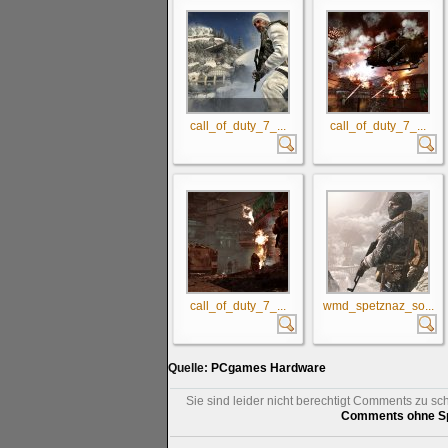
call_of_duty_7_...
call_of_duty_7_...
call_of_duty_7_...
wmd_spetznaz_so...
Quelle:
PCgames Hardware
Sie sind leider nicht berechtigt Comments zu sc
Comments ohne Sp