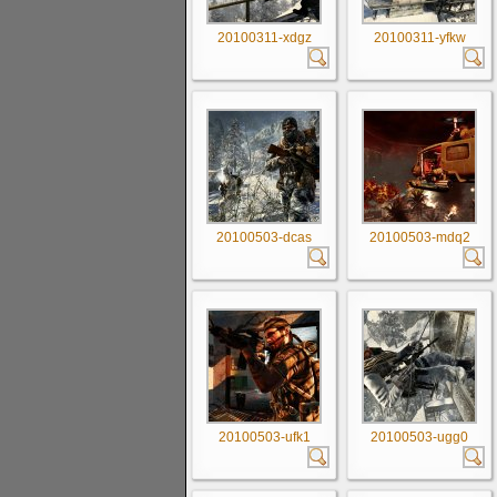
20100311-xdgz
20100311-yfkw
20100503-dcas
20100503-mdq2
20100503-ufk1
20100503-ugg0