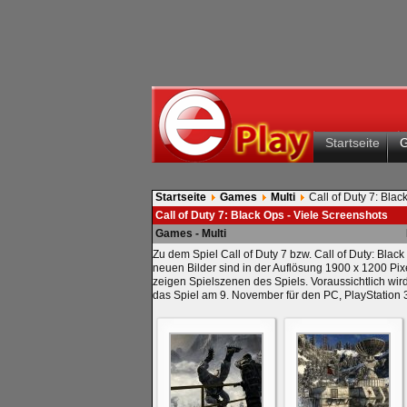
Startseite
Startseite
Games
Multi
Call of Duty 7: Blac
Call of Duty 7: Black Ops - Viele Screenshots
Games - Multi
Zu dem Spiel Call of Duty 7 bzw. Call of Duty: Blac
neuen Bilder sind in der Auflösung 1900 x 1200 Pix
zeigen Spielszenen des Spiels. Voraussichtlich wir
das Spiel am 9. November für den PC, PlayStation 