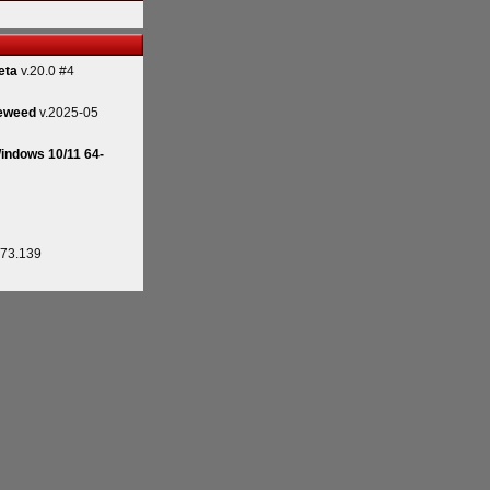
eta
v.20.0 #4
eweed
v.2025-05
indows 10/11 64-
.73.139