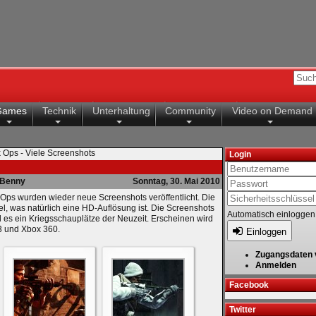
Games
Technik
Unterhaltung
Community
Video on Demand
k Ops - Viele Screenshots
Login
Benny
Sonntag, 30. Mai 2010
k Ops wurden wieder neue Screenshots veröffentlicht. Die
el, was natürlich eine HD-Auflösung ist. Die Screenshots
Automatisch einloggen
d es ein Kriegsschauplätze der Neuzeit. Erscheinen wird
3 und Xbox 360.
Einloggen
Zugangsdaten 
Anmelden
Facebook
Twitter