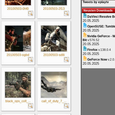
Tweets by eplaytv
20100503-0hf0
20100503-2f13
Neusten Downloads
DaVinci Resolve B
20.05.2025
OpenSUSE: Tumbl
20.05.2025
Nvidia GeForce - W
Bit
v.576.52
20.05.2025
Firefox
v.138.0.4
20.05.2025
20100503-ogbd
20100503-sd8i
GeForce Now
v.2.0
20.05.2025
black_ops_colt_...
call_of_duty_7_...