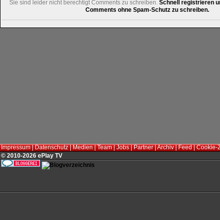
Sie sind leider nicht berechtigt Comments zu schreiben.
Schnell registrieren u
Comments ohne Spam-Schutz zu schreiben.
Impressum
|
Datenschutz
|
Medien
|
Team
|
Jobs
|
Partner
|
Archiv
|
Feed
|
Cookie-
© 2010-2026 ePlay TV