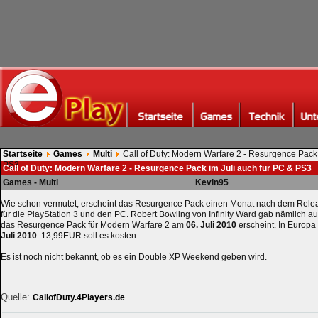
Startseite
Games
Multi
Call of Duty: Modern Warfare 2 - Resurgence Pack 
PS3
Call of Duty: Modern Warfare 2 - Resurgence Pack im Juli auch für PC & PS3
Games - Multi
Kevin95
Wie schon vermutet, erscheint das Resurgence Pack einen Monat nach dem Rele
für die PlayStation 3 und den PC. Robert Bowling von Infinity Ward gab nämlich au
das Resurgence Pack für Modern Warfare 2 am
06. Juli 2010
erscheint. In Europa
Juli 2010
. 13,99EUR soll es kosten.
Es ist noch nicht bekannt, ob es ein Double XP Weekend geben wird.
Quelle:
CallofDuty.4Players.de