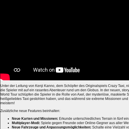
Unter der Leitung von Kenji Kanno, dem Schöpfer des Originalspiels Crazy Taxi, n
die Spieler mit auf ein rasantes Abenteuer rund um den Globus. In der neuen, st
World Tour schlüpfen die Spieler in die Rolle von Axel, der mysteriöse, maskierte S
heißgeliebtes Taxi gestohlen haben, und das während sie extreme Missionen un
meistern!
Zusätzliche neue Features beinhalten:
Neue Karten und Missionen:
Erkunde unterschiedliches Terrain in fünf ein
Multiplayer-Modi:
Spiele gegen Freunde oder Online-Gegner aus aller Wel
Neue Fahrzeuge und Anpassungsmöglichkeiten:
Schalte eine Vielzahl 