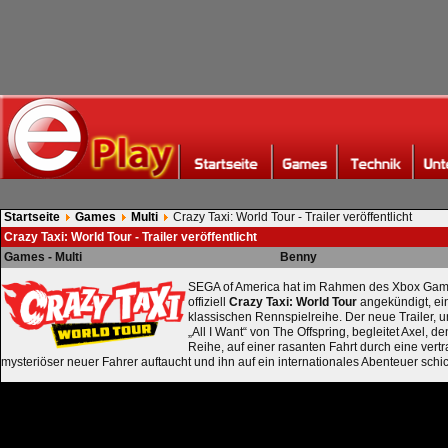
Startseite
Games
Multi
Crazy Taxi: World Tour - Trailer veröffentlicht
Crazy Taxi: World Tour - Trailer veröffentlicht
Games - Multi
Benny
SEGA of America hat im Rahmen des Xbox Ga
offiziell
Crazy Taxi: World Tour
angekündigt, ei
klassischen Rennspielreihe. Der neue Trailer, u
„All I Want“ von The Offspring, begleitet Axel, 
Reihe, auf einer rasanten Fahrt durch eine vertr
mysteriöser neuer Fahrer auftaucht und ihn auf ein internationales Abenteuer schic