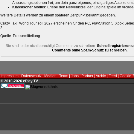
Anpassungsoptionen frei, um dein ganz eigenes, einzigartiges Auto zu ers
Klassischer Modus:
Erlebe den Nervenkitzel der Originalspiele im Arcad
Weitere Details werden zu einem späteren Zeitpunkt bekannt gegeben.
Crazy Taxi: World Tour soll 2027 erscheinen für den PC, PlayStation 5, Xbox Seri
2.
Quelle: Pressemitteilung
Sie sind leider nicht berechtigt Comments zu schreiben.
Schnell registrieren u
Comments ohne Spam-Schutz zu schreiben.
Impressum
|
Datenschutz
|
Medien
|
Team
|
Jobs
|
Partner
|
Archiv
|
Feed
|
Cookie-
© 2010-2026 ePlay TV