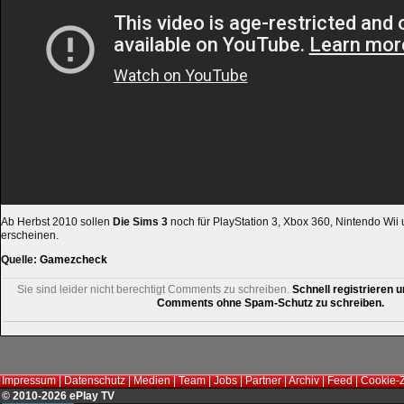
Ab Herbst 2010 sollen
Die Sims 3
noch für PlayStation 3, Xbox 360, Nintendo Wii
erscheinen.
Quelle:
Gamezcheck
Sie sind leider nicht berechtigt Comments zu schreiben.
Schnell registrieren u
Comments ohne Spam-Schutz zu schreiben.
Impressum
|
Datenschutz
|
Medien
|
Team
|
Jobs
|
Partner
|
Archiv
|
Feed
|
Cookie-
© 2010-2026 ePlay TV