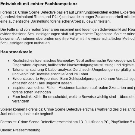
Entwickelt mit echter Fachkompetenz
Forensics: Crime Scene Detective basiert auf Erfahrungsberichten echter Expert
(Landeskriminalamt Rheinland-Pfalz) und wurde in enger Zusammenarbeit mit de
eine authentische Darstellung forensischer Arbeit zu gewährleisten.
Die Fälle sind von realen Szenarien inspiriert und legen den Schwerpunkt auf Re
evidenzbasierte Schlussfolgerungen statt auf geskriptete Ergebnisse. Spieler müss
bewerten, Annahmen überprüfen und ihre Fälle mithilfe wissenschaftlicher Methode
Schlussfolgerungen aufbauen.
Hauptmerkmale
Realistisches forensisches Gameplay: Nutzt authentische Werkzeuge wie 
Fingerabdruckpulver, ballistische Nachverfolgungsausrüstung und digital
Tatortuntersuchung & Laboranalyse: Durchsucht Umgebungen sorgfältig na
und verknüpft Beweise anschließend im Labor
Evidenzbasierte Ergebnisse: Eure Schlussfolgerungen können Verdächtige
entlasten oder Fälle ungelöst lassen
Inspiriert von echten Fällen: Missionen basieren auf realen Szenarien und 
forensischen Methoden
Euer Instinkt zählt: Ihr entscheidet, welche Beweise wichtig sind – überse
verändern
Spieler können Forensics: Crime Scene Detective erstmals während des diesjähri
Juni erleben, das heute beginnt!
Forensics: Crime Scene Detective erscheint am 13. Juli für den PC, PlayStation 5 
Quelle: Pressemitteilung