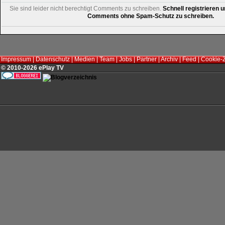
Sie sind leider nicht berechtigt Comments zu schreiben.
Schnell registrieren u
Comments ohne Spam-Schutz zu schreiben.
Impressum
|
Datenschutz
|
Medien
|
Team
|
Jobs
|
Partner
|
Archiv
|
Feed
|
Cookie-
© 2010-2026 ePlay TV