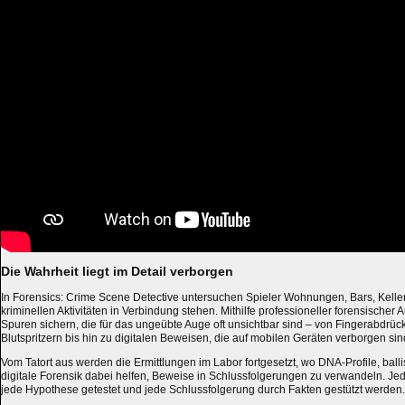
Die Wahrheit liegt im Detail verborgen
In Forensics: Crime Scene Detective untersuchen Spieler Wohnungen, Bars, Keller
kriminellen Aktivitäten in Verbindung stehen. Mithilfe professioneller forensischer
Spuren sichern, die für das ungeübte Auge oft unsichtbar sind – von Fingerabdrü
Blutspritzern bis hin zu digitalen Beweisen, die auf mobilen Geräten verborgen sin
Vom Tatort aus werden die Ermittlungen im Labor fortgesetzt, wo DNA-Profile, ball
digitale Forensik dabei helfen, Beweise in Schlussfolgerungen zu verwandeln. Je
jede Hypothese getestet und jede Schlussfolgerung durch Fakten gestützt werden.