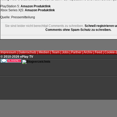
PlayStation 5:
Amazon Produktlink
Xbox Series X|S:
Amazon Produktlink
Quelle: Pressemitteilung
Sie sind leider nicht berechtigt Comments zu schreiben.
Schnell registrieren u
Comments ohne Spam-Schutz zu schreiben.
Impressum
|
Datenschutz
|
Medien
|
Team
|
Jobs
|
Partner
|
Archiv
|
Feed
|
Cookie-
© 2010-2026 ePlay TV