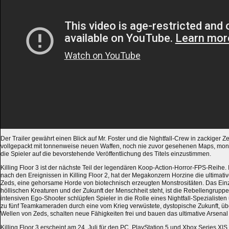
Der Trailer gewährt einen Blick auf Mr. Foster und die Nightfall-Crew in zackiger Z
vollgepackt mit tonnenweise neuen Waffen, noch nie zuvor gesehenen Maps, mon
die Spieler auf die bevorstehende Veröffentlichung des Titels einzustimmen.
Killing Floor 3 ist der nächste Teil der legendären Koop-Action-Horror-FPS-Reihe.
nach den Ereignissen in Killing Floor 2, hat der Megakonzern Horzine die ultimati
Zeds, eine gehorsame Horde von biotechnisch erzeugten Monstrositäten. Das Ein
höllischen Kreaturen und der Zukunft der Menschheit steht, ist die Rebellengruppe 
intensiven Ego-Shooter schlüpfen Spieler in die Rolle eines Nightfall-Spezialisten
zu fünf Teamkameraden durch eine vom Krieg verwüstete, dystopische Zukunft, übe
Wellen von Zeds, schalten neue Fähigkeiten frei und bauen das ultimative Arsenal 
Killing Floor 3 erscheint am 24. Juli für den PC, PlayStation 5 und Xbox Series X|S.