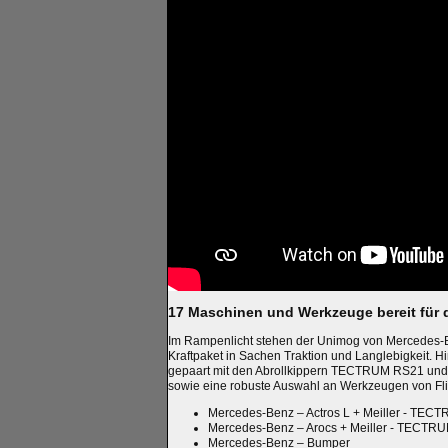
17 Maschinen und Werkzeuge bereit für 
Im Rampenlicht stehen der Unimog von Mercedes-Ben
Kraftpaket in Sachen Traktion und Langlebigkeit. H
gepaart mit den Abrollkippern TECTRUM RS21 und R
sowie eine robuste Auswahl an Werkzeugen von Flieg
Mercedes-Benz – Actros L + Meiller - TE
Mercedes-Benz – Arocs + Meiller - TECTR
Mercedes-Benz – Bumper