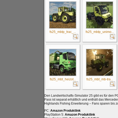
fs25_mbtp_trac_...
fs25_mbtp_unimo...
fs25_mbt_heizot...
fs25_mbt_mb-tra...
Den Landwirtschafts-Simulator 25 gibt es für den P
Pass ist separat erhältlich und enthält das Merced
Highlands Fishing Erweiterung – Fans sparen bis zu
PC:
Amazon Produktlink
PlayStation 5:
Amazon Produktlink