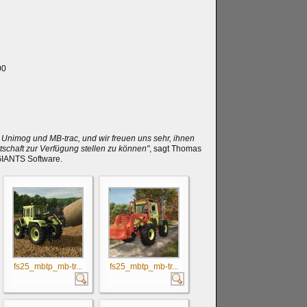
00
 Unimog und MB-trac, und wir freuen uns sehr, ihnen
rtschaft zur Verfügung stellen zu können"
, sagt Thomas
 GIANTS Software.
fs25_mbtp_mb-tr...
fs25_mbtp_mb-tr...