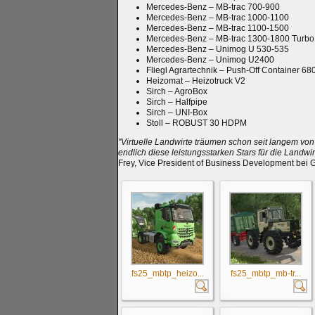
Mercedes-Benz – MB-trac 700-900
Mercedes-Benz – MB-trac 1000-1100
Mercedes-Benz – MB-trac 1100-1500
Mercedes-Benz – MB-trac 1300-1800 Turbo
Mercedes-Benz – Unimog U 530-535
Mercedes-Benz – Unimog U2400
Fliegl Agrartechnik – Push-Off Container 68
Heizomat – Heizotruck V2
Sirch – AgroBox
Sirch – Halfpipe
Sirch – UNI-Box
Stoll – ROBUST 30 HDPM
"Virtuelle Landwirte träumen schon seit langem von
endlich diese leistungsstarken Stars für die Landwi
Frey, Vice President of Business Development bei
fs25_mbtp_heizo...
fs25_mbtp_mb-tr...