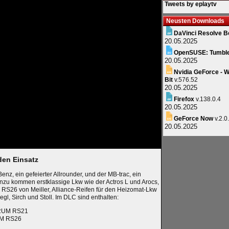
Tweets by eplaytv
Neusten Downloads
DaVinci Resolve B
20.05.2025
OpenSUSE: Tumbl
20.05.2025
Nvidia GeForce - W
Bit
v.576.52
20.05.2025
Firefox
v.138.0.4
20.05.2025
GeForce Now
v.2.0
20.05.2025
den Einsatz
z, ein gefeierter Allrounder, und der MB-trac, ein
inzu kommen erstklassige Lkw wie der Actros L und Arocs,
S26 von Meiller, Alliance-Reifen für den Heizomat-Lkw
l, Sirch und Stoll. Im DLC sind enthalten:
CTRUM RS21
UM RS26