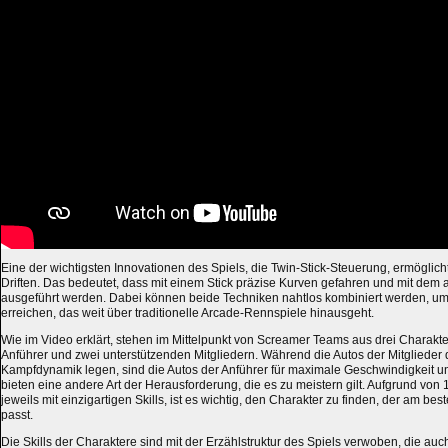
Eine der wichtigsten Innovationen des Spiels, die Twin-Stick-Steuerung, ermöglic
Driften. Das bedeutet, dass mit einem Stick präzise Kurven gefahren und mit de
ausgeführt werden. Dabei können beide Techniken nahtlos kombiniert werden, um
erreichen, das weit über traditionelle Arcade-Rennspiele hinausgeht.
Wie im Video erklärt, stehen im Mittelpunkt von Screamer Teams aus drei Charakte
Anführer und zwei unterstützenden Mitgliedern. Während die Autos der Mitglieder 
Kampfdynamik legen, sind die Autos der Anführer für maximale Geschwindigkeit un
bieten eine andere Art der Herausforderung, die es zu meistern gilt. Aufgrund von
jeweils mit einzigartigen Skills, ist es wichtig, den Charakter zu finden, der am be
passt.
Die Skills der Charaktere sind mit der Erzählstruktur des Spiels verwoben, die auc