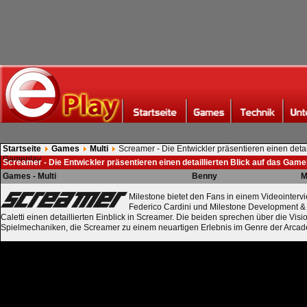
Startseite
Games
Multi
Screamer - Die Entwickler präsentieren einen detail
Gameplay
Screamer - Die Entwickler präsentieren einen detaillierten Blick auf das Game
Games - Multi
Benny
M
Milestone bietet den Fans in einem Videointerv
Federico Cardini und Milestone Development & 
Caletti einen detaillierten Einblick in Screamer. Die beiden sprechen über die Visi
Spielmechaniken, die Screamer zu einem neuartigen Erlebnis im Genre der Arca