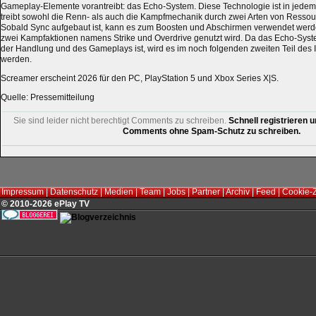
Gameplay-Elemente vorantreibt: das Echo-System. Diese Technologie ist in jedem 
treibt sowohl die Renn- als auch die Kampfmechanik durch zwei Arten von Ressou
Sobald Sync aufgebaut ist, kann es zum Boosten und Abschirmen verwendet werd
zwei Kampfaktionen namens Strike und Overdrive genutzt wird. Da das Echo-Syst
der Handlung und des Gameplays ist, wird es im noch folgenden zweiten Teil des 
werden.
Screamer erscheint 2026 für den PC, PlayStation 5 und Xbox Series X|S.
Quelle: Pressemitteilung
Sie sind leider nicht berechtigt Comments zu schreiben.
Schnell registrieren u
Comments ohne Spam-Schutz zu schreiben.
Impressum
|
Datenschutz
|
Medien
|
Team
|
Jobs
|
Partner
|
Archiv
|
Feed
|
Cookie-
© 2010-2026 ePlay TV