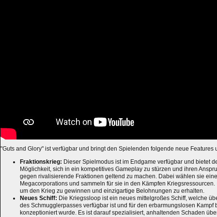
"Guts and Glory" ist verfügbar und bringt den Spielenden folgende neue Features
Fraktionskrieg:
Dieser Spielmodus ist im Endgame verfügbar und bietet d
Möglichkeit, sich in ein kompetitives Gameplay zu stürzen und ihren Ansp
gegen rivalisierende Fraktionen geltend zu machen. Dabei wählen sie ein
Megacorporations und sammeln für sie in den Kämpfen Kriegsressourcen. Es
um den Krieg zu gewinnen und einzigartige Belohnungen zu erhalten.
Neues Schiff:
Die Kriegssloop ist ein neues mittelgroßes Schiff, welche ü
des Schmugglerpasses verfügbar ist und für den erbarmungslosen Kampf b
konzeptioniert wurde. Es ist darauf spezialisiert, anhaltenden Schaden übe