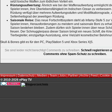
setzt toxische Waffen zum tödlichen Vorteil ein.
Rüstungsaufwertung:
Ähnlich wie bei der Waffenaufwertung ermöglicht 
Spieler:innen, ihre Überlebensfähigkeit im Indischen Ozean zu verbessern
Rüstung verfügt über mehrere Aufwertungsstufen und Modifikationsgrade,
Seltenheitsgrad der jeweiligen Rüstung.
Saisonale Reise:
​ Das neue Fortschrittssystem steht ab Infamy-Stufe 5 zur
Spieler:innen, Herausforderungen zu meistern und saisonale Boni zu erhal
Saison bestehen bleiben. Zudem dürfen sich Spieler:innen über neue Sch
freuen. Der Schmugglerpass dieser Saison bringt ein neues Schiff, die Kr
Tierbegleiter, einzigartige Ausrüstung, eine Vielzahl kosmetischer Belohn
Skull & Bones gibt es für den PC, PlayStation 5 und Xbox Series X|S.
Sie sind leider nicht berechtigt Comments zu schreiben.
Schnell registrieren u
Comments ohne Spam-Schutz zu schreiben.
Impressum
|
Datenschutz
|
Medien
|
Team
|
Jobs
|
Partner
|
Archiv
|
Feed
|
Cookie-
© 2010-2026 ePlay TV