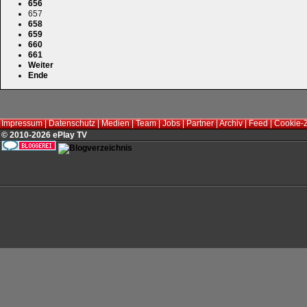
656
657
658
659
660
661
Weiter
Ende
Impressum
|
Datenschutz
|
Medien
|
Team
|
Jobs
|
Partner
|
Archiv
|
Feed
|
Cookie-
© 2010-2026 ePlay TV