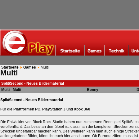
Startseite
Games
Multi
Multi
Split/Second - Neues Bildermaterial
Multi - Multi
Benny
D
Split/Second - Neues Bildermaterial
Für die Plattformen PC, PlayStation 3 und Xbox 360
Die Entwickler von Black Rock Studio haben nun zum neuen Rennspiel Split/Sec
veröffentlicht. Das beste an dem Spiel ist, dass man die kompletten Strecken zers
Strecken unbefahrbar machen kann. Des Weiteren kann man auch einige Strecke
actiongeladene Bilder, könnt Ihr euch hier anschauen. Ob Burnout zittern muss, ist