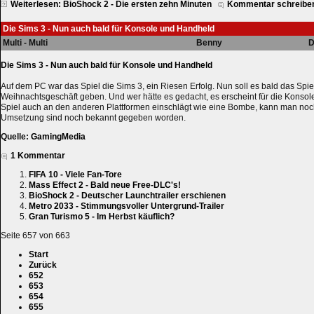
Weiterlesen: BioShock 2 - Die ersten zehn Minuten
Kommentar schreibe
Die Sims 3 - Nun auch bald für Konsole und Handheld
Multi - Multi
Benny
D
Die Sims 3 - Nun auch bald für Konsole und Handheld
Auf dem PC war das Spiel die Sims 3, ein Riesen Erfolg. Nun soll es bald das Spi
Weihnachtsgeschäft geben. Und wer hätte es gedacht, es erscheint für die Konso
Spiel auch an den anderen Plattformen einschlägt wie eine Bombe, kann man noch
Umsetzung sind noch bekannt gegeben worden.
Quelle:
GamingMedia
1 Kommentar
FIFA 10 - Viele Fan-Tore
Mass Effect 2 - Bald neue Free-DLC's!
BioShock 2 - Deutscher Launchtrailer erschienen
Metro 2033 - Stimmungsvoller Untergrund-Trailer
Gran Turismo 5 - Im Herbst käuflich?
Seite 657 von 663
Start
Zurück
652
653
654
655