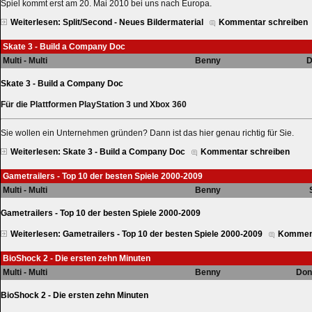
Spiel kommt erst am 20. Mai 2010 bei uns nach Europa.
Weiterlesen: Split/Second - Neues Bildermaterial
Kommentar schreiben
Skate 3 - Build a Company Doc
Multi - Multi
Benny
D
Skate 3 - Build a Company Doc
Für die Plattformen PlayStation 3 und Xbox 360
Sie wollen ein Unternehmen gründen? Dann ist das hier genau richtig für Sie.
Weiterlesen: Skate 3 - Build a Company Doc
Kommentar schreiben
Gametrailers - Top 10 der besten Spiele 2000-2009
Multi - Multi
Benny
Gametrailers - Top 10 der besten Spiele 2000-2009
Weiterlesen: Gametrailers - Top 10 der besten Spiele 2000-2009
Komment
BioShock 2 - Die ersten zehn Minuten
Multi - Multi
Benny
Don
BioShock 2 - Die ersten zehn Minuten