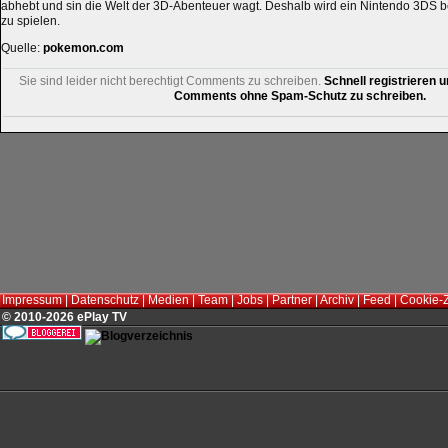
abhebt und sin die Welt der 3D-Abenteuer wagt. Deshalb wird ein Nintendo 3DS 
zu spielen.
Quelle:
pokemon.com
Sie sind leider nicht berechtigt Comments zu schreiben.
Schnell registrieren u
Comments ohne Spam-Schutz zu schreiben.
Impressum
|
Datenschutz
|
Medien
|
Team
|
Jobs
|
Partner
|
Archiv
|
Feed
|
Cookie-
© 2010-2026 ePlay TV