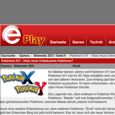
Startseite
Games
Nintendo 3DS / Switch
Pokémon X/Y - Viele neue Unb
Pokémon X/Y - Viele neue Unbekannte Pokémon?
Games - Nintendo 3DS
René
Im Oktober diesen Jahres soll Pokémon X/Y verö
Pokémon X/Y soll im 3D-Style erhältlich sein un
von den älteren Versionen. Zum Anfang darf der 
Pokémon aussuchen. Er kann entscheiden, ob e
oder Feuer-Pokémon möchte.
Die Legende von, dem erstmals in Pokémon Ro
Pokémon, "Mewtu" soll nun fortgesetzt werden.
des geheimnisvollen Pokémon, welches Mewtu ähnelt, jedoch nicht bekannt.
Auch eine weitere Entwicklung von, dem seltenen Pokémon, "Evoli" wird die Versio
gibt der Entwickler-Blog bis jetzt nicht bekannt. Klar ist, dass sich die neue Versio