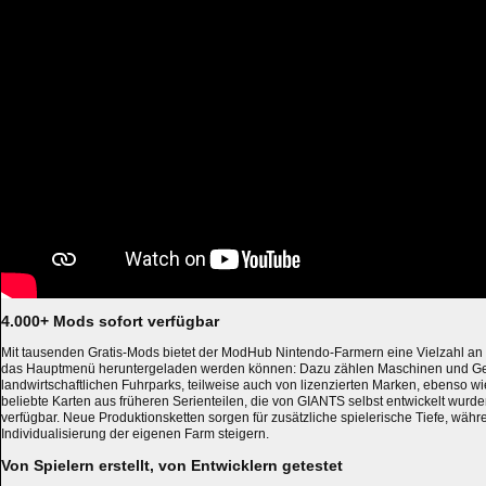
4.000+ Mods sofort verfügbar
Mit tausenden Gratis-Mods bietet der ModHub Nintendo-Farmern eine Vielzahl an In
das Hauptmenü heruntergeladen werden können: Dazu zählen Maschinen und Ger
landwirtschaftlichen Fuhrparks, teilweise auch von lizenzierten Marken, ebenso 
beliebte Karten aus früheren Serienteilen, die von GIANTS selbst entwickelt wur
verfügbar. Neue Produktionsketten sorgen für zusätzliche spielerische Tiefe, wäh
Individualisierung der eigenen Farm steigern.
Von Spielern erstellt, von Entwicklern getestet