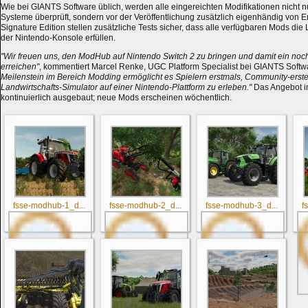
Wie bei GIANTS Software üblich, werden alle eingereichten Modifikationen nicht n
Systeme überprüft, sondern vor der Veröffentlichung zusätzlich eigenhändig von En
Signature Edition stellen zusätzliche Tests sicher, dass alle verfügbaren Mods di
der Nintendo-Konsole erfüllen.
"Wir freuen uns, den ModHub auf Nintendo Switch 2 zu bringen und damit ein noc
erreichen"
, kommentiert Marcel Renke, UGC Platform Specialist bei GIANTS Softw
Meilenstein im Bereich Modding ermöglicht es Spielern erstmals, Community-erstel
Landwirtschafts-Simulator auf einer Nintendo-Plattform zu erleben."
Das Angebot 
kontinuierlich ausgebaut; neue Mods erscheinen wöchentlich.
fsse-modhub-1_d...
fsse-modhub-2_d...
fsse-modhub-3_d...
f