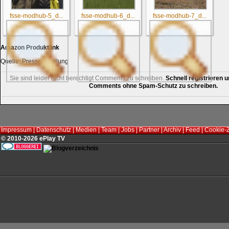
fsse-modhub-5_d...
fsse-modhub-6_d...
fsse-modhub-7_d...
Amazon Produktlink
Quelle: Pressemitteilung
Sie sind leider nicht berechtigt Comments zu schreiben.
Schnell registrieren u
Comments ohne Spam-Schutz zu schreiben.
Impressum
|
Datenschutz
|
Medien
|
Team
|
Jobs
|
Partner
|
Archiv
|
Feed
|
Cookie-
© 2010-2026 ePlay TV