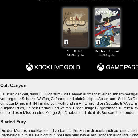
Colt Canyon
Es ist an der Zeit, dass Du Dich zum Colt Canyon aufmachst, einer unbarmherzige
verborgener Schätze, Waffen, Gefahren und blutrünstigem Abschaum. Schieße Dir
ein paar Dinge mit TNT in die Luft, während im Hintergrund ein Spaghetti-Western-
Aufgabe ist es, Deinen Partner und weitere Unschuldige Bürger*innen zu retten. W
du bei dieser Mission eine Menge Spaß haben und nicht als Bussardfutter enden.
Bladed Fury
Die des Mordes angeklagte und verbannte Prinzessin Ji begibt sich auf eine acti
Rachefeldzug muss sie nicht nur ihre Unschuld beweisen, sondern auch ihre Schwe