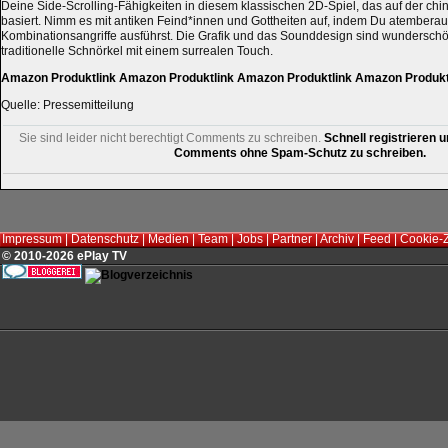
Deine Side-Scrolling-Fähigkeiten in diesem klassischen 2D-Spiel, das auf der ch
basiert. Nimm es mit antiken Feind*innen und Gottheiten auf, indem Du atember
Kombinationsangriffe ausführst. Die Grafik und das Sounddesign sind wunderschö
traditionelle Schnörkel mit einem surrealen Touch.
Amazon Produktlink
Amazon Produktlink
Amazon Produktlink
Amazon Produkt
Quelle: Pressemitteilung
Sie sind leider nicht berechtigt Comments zu schreiben.
Schnell registrieren u
Comments ohne Spam-Schutz zu schreiben.
Impressum
|
Datenschutz
|
Medien
|
Team
|
Jobs
|
Partner
|
Archiv
|
Feed
|
Cookie-
© 2010-2026 ePlay TV