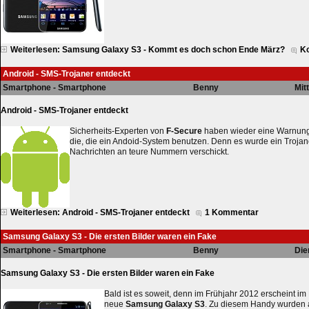
Weiterlesen: Samsung Galaxy S3 - Kommt es doch schon Ende März?
K
Android - SMS-Trojaner entdeckt
Smartphone - Smartphone
Benny
Mit
Android - SMS-Trojaner entdeckt
Sicherheits-Experten von
F-Secure
haben wieder eine Warnung 
die, die ein Andoid-System benutzen. Denn es wurde ein Trojan
Nachrichten an teure Nummern verschickt.
Weiterlesen: Android - SMS-Trojaner entdeckt
1 Kommentar
Samsung Galaxy S3 - Die ersten Bilder waren ein Fake
Smartphone - Smartphone
Benny
Die
Samsung Galaxy S3 - Die ersten Bilder waren ein Fake
Bald ist es soweit, denn im Frühjahr 2012 erscheint i
neue
Samsung Galaxy S3
. Zu diesem Handy wurden 