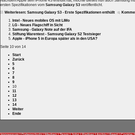
Nachdem Apple sein iPhone 4S enthüllt hat, möchte dieses nun auch Samsung ma
ersten Spezifikationen vom
Samsung Galaxy S3
veröffentlicht.
Weiterlesen: Samsung Galaxy S3 - Erste Spezifikationen enthüllt
Kommen
Intel - Neues mobiles OS mit LiMo
LG - Neues Flagschiff in Sicht
Samsung - Galaxy Note auf der IFA
Stiftung Warentest - Samsung Galaxy S2 Testsieger
Apple - iPhone 5 in Europa später als in den USA?
Seite 10 von 14
Start
Zurück
5
6
7
8
9
10
11
12
13
14
Weiter
Ende
Impressum
|
Datenschutz
|
Medien
|
Team
|
Jobs
|
Partner
|
Archiv
|
Feed
|
Cookie-