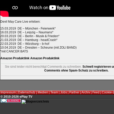
Devil May Care Live erleben:
15.03.2019 DE – München - Feierwerk*
16.03.2019 DE – Leipzig – Naumans*
20.03.2019 DE – Berlin - Musik & Frieden*
21.03.2019 DE – Hamburg - headCrash*
22.03.2019 DE – Würzburg – b-hof
10.04.2019 DE – Dresden – Scheune (mit ZOLI BAND)
*mit CANCER BATS
Amazon Produktlink
Amazon Produktlink
Sie sind leider nicht berechtigt Comments zu schreiben.
Schnell registrieren u
Comments ohne Spam-Schutz zu schreiben.
Impressum
|
Datenschutz
|
Medien
|
Team
|
Jobs
|
Partner
|
Archiv
|
Feed
|
Cookie-
© 2010-2026 ePlay TV