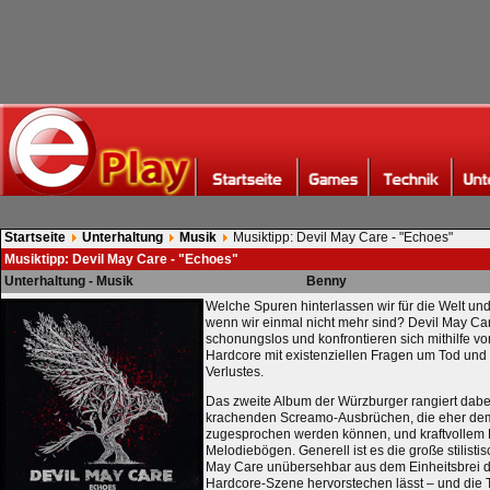
Startseite
Unterhaltung
Musik
Musiktipp: Devil May Care - "Echoes"
Musiktipp: Devil May Care - "Echoes"
Unterhaltung - Musik
Benny
Welche Spuren hinterlassen wir für die Welt un
wenn wir einmal nicht mehr sind? Devil May Car
schonungslos und konfrontieren sich mithilfe 
Hardcore mit existenziellen Fragen um Tod un
Verlustes.
Das zweite Album der Würzburger rangiert dab
krachenden Screamo-Ausbrüchen, die eher de
zugesprochen werden können, und kraftvollem 
Melodiebögen. Generell ist es die große stilisti
May Care unübersehbar aus dem Einheitsbrei d
Hardcore-Szene hervorstechen lässt – und die 