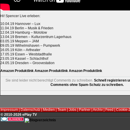
Hi! Spencer Live erleben:
10.04.19 Hannover – Lux
11.04.19 Berlin – Musik & Frieden
12.04.19 Hamburg – Molotow
13.04.19 Bremen – Kulturzentrum Lagerhaus
03.05.19 Meppen – JAM
09.05.19 Wilhelmshaven – Pumpwerk
16.05.19 Köln – Artheater
17.05.19 Essen – Weststadthalle
23.05.19 Kassel – Schlachthof
24.05.19 Dresden – Groovestation
Amazon Produktlink
Amazon Produktlink
Amazon Produktlink
Sie sind leider nicht berechtigt Comments zu schreiben.
Schnell registrieren u
Comments ohne Spam-Schutz zu schreiben.
Impressum
|
Datenschutz
|
Medien
|
Team
|
Jobs
|
Partner
|
Archiv
|
Feed
|
Cookie-
© 2010-2026 ePlay TV