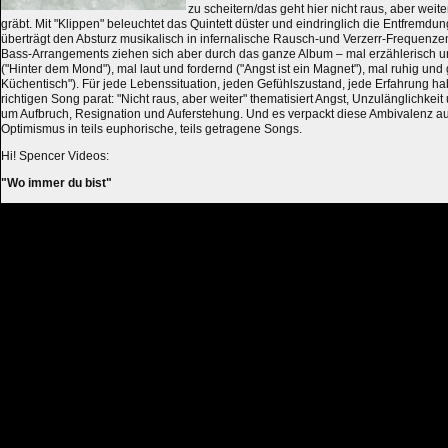
zu scheitern/das geht hier nicht raus, aber weite
gräbt. Mit "Klippen" beleuchtet das Quintett düster und eindringlich die Entfrem
überträgt den Absturz musikalisch in infernalische Rausch-und Verzerr-Frequenzen
Bass-Arrangements ziehen sich aber durch das ganze Album – mal erzählerisch und
("Hinter dem Mond"), mal laut und fordernd ("Angst ist ein Magnet"), mal ruhig und 
Küchentisch"). Für jede Lebenssituation, jeden Gefühlszustand, jede Erfahrung h
richtigen Song parat: "Nicht raus, aber weiter" thematisiert Angst, Unzulänglichkeit
um Aufbruch, Resignation und Auferstehung. Und es verpackt diese Ambivalenz au
Optimismus in teils euphorische, teils getragene Songs.
Hi! Spencer Videos:
"Wo immer du bist"