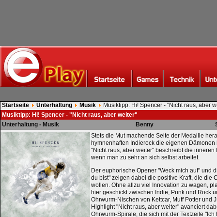
Startseite
Unterhaltung
Musik
Musiktipp: Hi! Spencer - "Nicht raus, aber w
Musiktipp: Hi! Spencer - "Nicht raus, aber weiter"
Unterhaltung - Musik
Benny
Stets die Mut machende Seite der Medaille hera
hymnenhaften Indierock die eigenen Dämonen 
"Nicht raus, aber weiter" beschreibt die inneren K
wenn man zu sehr an sich selbst arbeitet.
Der euphorische Opener "Weck mich auf" und d
du bist" zeigen dabei die positive Kraft, die die
wollen. Ohne allzu viel Innovation zu wagen, pl
hier geschickt zwischen Indie, Punk und Rock un
Ohrwurm-Nischen von Kettcar, Muff Potter und J
Highlight "Nicht raus, aber weiter" avanciert d
Ohrwurm-Spirale, die sich mit der Textzeile "I