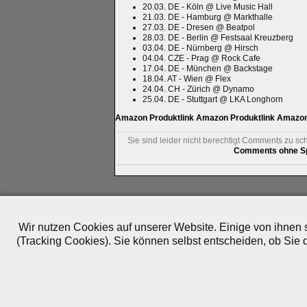
20.03. DE - Köln @ Live Music Hall
21.03. DE - Hamburg @ Markthalle
27.03. DE - Dresen @ Beatpol
28.03. DE - Berlin @ Festsaal Kreuzberg
03.04. DE - Nürnberg @ Hirsch
04.04. CZE - Prag @ Rock Cafe
17.04. DE - München @ Backstage
18.04. AT - Wien @ Flex
24.04. CH - Zürich @ Dynamo
25.04. DE - Stuttgart @ LKA Longhorn
Amazon Produktlink
Amazon Produktlink
Amazon 
Sie sind leider nicht berechtigt Comments zu sc
Comments ohne Sp
Impressum
|
Datenschutz
|
Medien
|
Team
|
Jobs
|
P
© 2010-2026 ePlay TV
Wir nutzen Cookies auf unserer Website. Einige von ihnen s
(Tracking Cookies). Sie können selbst entscheiden, ob Sie 