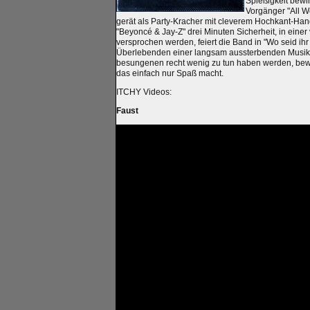
Spießigkeit bewi
Vorgänger "All W
gerät als Party-Kracher mit cleverem Hochkant-H
"Beyoncé & Jay-Z" drei Minuten Sicherheit, in eine
versprochen werden, feiert die Band in "Wo seid ihr
Überlebenden einer langsam aussterbenden Musikh
besungenen recht wenig zu tun haben werden, bewei
das einfach nur Spaß macht.
ITCHY Videos:
Faust