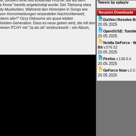
rkt, sondern eine neu entdeckte Frische, die auf dem
Tweets by eplaytv
e Know" bereits angekündigt wurde: Der Titelsong etwa
andy-Musikvideo. Während den Hörenden in Songs wie
Neusten Downloads
r von Horrormeldungen verpesteten Nachrichtenwelt,
 denn alle?" Ozzy Osbourne als quasi letzten
DaVinci Resolve B
elden-Generation. Dass es neue geben wird, die mit den
20.05.2025
sen ITCHY mit "Ja als ob" eindrucksvoll – ein Album,
OpenSUSE: Tumbl
20.05.2025
Nvidia GeForce - W
Bit
v.576.52
20.05.2025
Firefox
v.138.0.4
20.05.2025
GeForce Now
v.2.0
20.05.2025