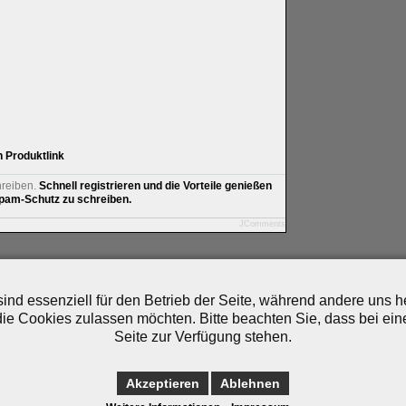
Produktlink
hreiben.
Schnell registrieren und die Vorteile genießen
am-Schutz zu schreiben.
JComments
artner
|
Archiv
|
Feed
|
Cookie-Zustimmung ändern
ind essenziell für den Betrieb der Seite, während andere uns 
die Cookies zulassen möchten. Bitte beachten Sie, dass bei ein
Seite zur Verfügung stehen.
Akzeptieren
Ablehnen