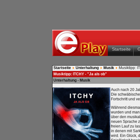
Startseite
Startseite
Unterhaltung
Musik
Musiktipp: I
Musiktipp: ITCHY - "Ja als ob"
Unterhaltung - Musik
Auch nach 20 Jah
Die schwäbische
Fortschritt und v
Während diesmal
wurden und man 
über den musikali
neuen Sprache zu
freien Lauf zu la
in denen mit Sa
wird. Ein Glück, 