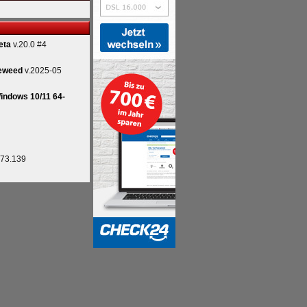
eta
v.20.0 #4
eweed
v.2025-05
indows 10/11 64-
.73.139