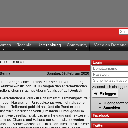
Games
Technik
Unterhaltung
Community
Video on Demand
TCHY - "Ja als ob"
Login
Benny
Sonntag, 09. Februar 2020
ren Bandgeschichte muss Platz sein für Veränderung.
 Punkrock-Institution ITCHY wagen den entscheidenden
Automatisch einloggen
eröffentlichen ihr achtes Album "Ja als ob" auf Deutsch.
Einloggen
 verschiedenste Musikstile charmant zusammengewürfelt
neben klassischen Punkrocksongs weit mehr als sonst
Zugangsdaten 
schen Tellerrand geblickt hat, fand die Band mit der
Anmelden
sätzlich ein frisches Ventil, um ihrem Humor genauso
ssen, wie gesellschaftskritischem Tiefgang und Textzeilen,
Facebook
rkasmus, Charme und Haltung nur so um sich geworfen
dass der Sprachwechsel auf "Ja als ob" nicht musikalische
Twitter