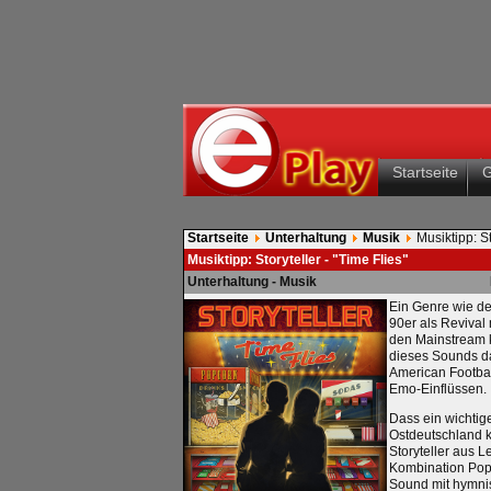
Startseite
Startseite
Unterhaltung
Musik
Musiktipp: St
Musiktipp: Storyteller - "Time Flies"
Unterhaltung - Musik
Ein Genre wie de
90er als Revival
den Mainstream k
dieses Sounds d
American Footbal
Emo-Einflüssen.
Dass ein wichtig
Ostdeutschland 
Storyteller aus L
Kombination Pop
Sound mit hymni