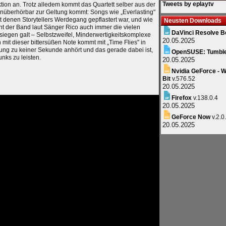
Tweets by eplaytv
tion an. Trotz alledem kommt das Quartett selber aus der
überhörbar zur Geltung kommt: Songs wie „Everlasting"
t denen Storytellers Werdegang gepflastert war, und wie
Neusten Downloads
eht der Band laut Sänger Rico auch immer die vielen
DaVinci Resolve B
esiegen galt – Selbstzweifel, Minderwertigkeitskomplexe
20.05.2025
mit dieser bittersüßen Note kommt mit „Time Flies" in
ng zu keiner Sekunde anhört und das gerade dabei ist,
OpenSUSE: Tumbl
nks zu leisten.
20.05.2025
Nvidia GeForce - W
Bit
v.576.52
20.05.2025
Firefox
v.138.0.4
20.05.2025
GeForce Now
v.2.0
20.05.2025