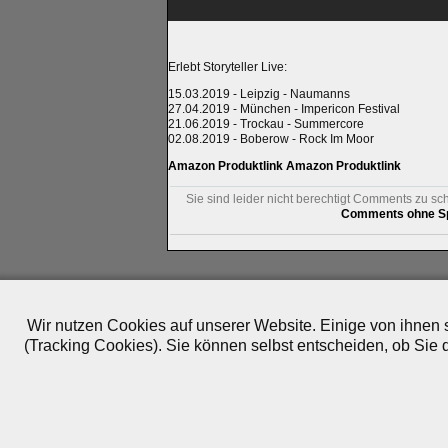
Erlebt Storyteller Live:
15.03.2019 - Leipzig - Naumanns
27.04.2019 - München - Impericon Festival
21.06.2019 - Trockau - Summercore
02.08.2019 - Boberow - Rock Im Moor
Amazon Produktlink
Amazon Produktlink
Sie sind leider nicht berechtigt Comments zu sc
Comments ohne Sp
Impressum
|
Datenschutz
|
Medien
|
Team
|
Jobs
|
P
© 2010-2026 ePlay TV
Wir nutzen Cookies auf unserer Website. Einige von ihnen s
(Tracking Cookies). Sie können selbst entscheiden, ob Sie 