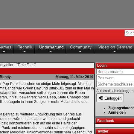
Games
Technik
Unterhaltung
Community
Video on Demand
oryteller - "Time Flies"
Login
Benny
Montag, 11. März 2019
r Pop-Punk hat schon so einige Male totgesagt. Mitte der
 mit Bands wie Green Day und Blink-182 zum ersten Mal in
Automatisch einloggen
atapultiert, versuchen seit einigen Jahren die Erben
aran, ihn zu bewahren: Neck Deep, State Champs oder
Einloggen
l liebäugeln in ihren Songs mit mehr Melancholie und
Zugangsdaten 
Anmelden
er Beitrag zu weiteren Entwicklung des Genres aus
kommen würde, hätte aber wohl niemand gedacht:
Facebook
eipzig konzentrieren sich auf die erste Hälfte der
-Punk und reichern den ohnehin schon eingängigen
Twitter
schen Melodien, unkonventionell süßlichem Gesang und