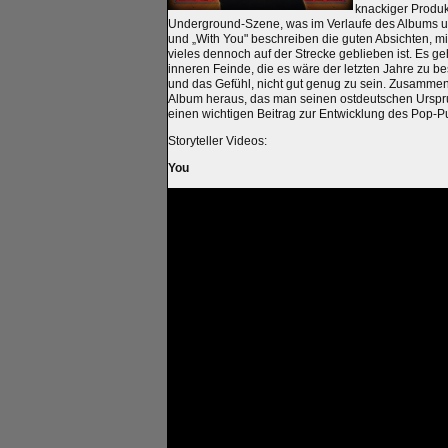
knackiger Produk
Underground-Szene, was im Verlaufe des Albums un
und „With You" beschreiben die guten Absichten, mi
vieles dennoch auf der Strecke geblieben ist. Es g
inneren Feinde, die es wäre der letzten Jahre zu b
und das Gefühl, nicht gut genug zu sein. Zusammen 
Album heraus, das man seinen ostdeutschen Urspru
einen wichtigen Beitrag zur Entwicklung des Pop-Pu
Storyteller Videos:
You