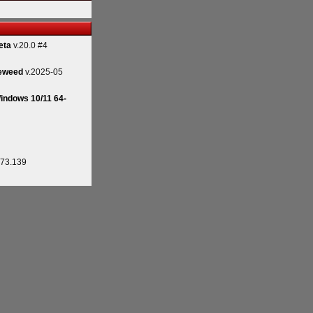
eta
v.20.0 #4
eweed
v.2025-05
indows 10/11 64-
.73.139