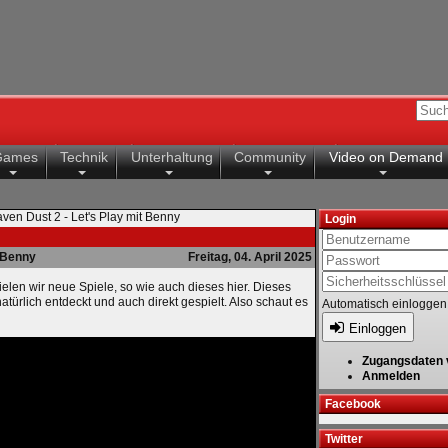
Games
Technik
Unterhaltung
Community
Video on Demand
ven Dust 2 - Let's Play mit Benny
Login
Benny
Freitag, 04. April 2025
elen wir neue Spiele, so wie auch dieses hier. Dieses
atürlich entdeckt und auch direkt gespielt. Also schaut es
Automatisch einloggen
Einloggen
Zugangsdaten 
Anmelden
Facebook
Twitter