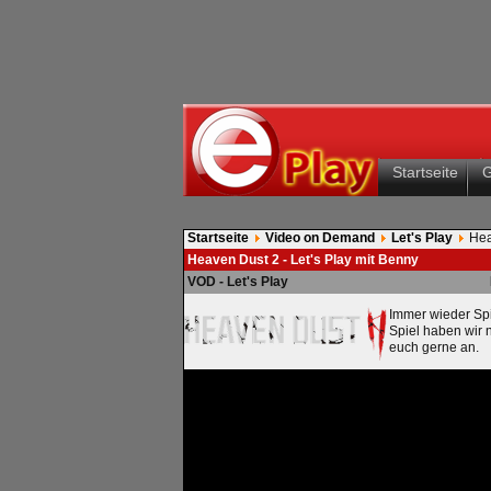
Startseite
Startseite
Video on Demand
Let's Play
Hea
Heaven Dust 2 - Let's Play mit Benny
VOD - Let's Play
Immer wieder Spi
Spiel haben wir n
euch gerne an.