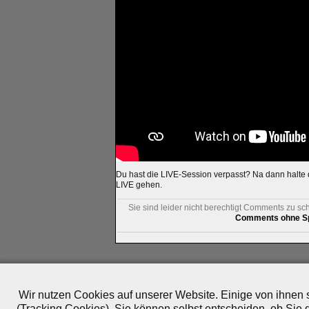
Du hast die LIVE-Session verpasst? Na dann halte
LIVE gehen.
Sie sind leider nicht berechtigt Comments zu sc
Comments ohne Sp
Impressum
|
Datenschutz
|
Medien
|
Team
|
Jobs
|
P
© 2010-2026 ePlay TV
Wir nutzen Cookies auf unserer Website. Einige von ihnen s
(Tracking Cookies). Sie können selbst entscheiden, ob Sie 