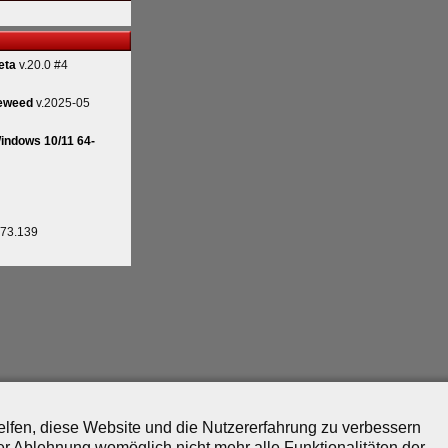
eta
v.20.0 #4
eweed
v.2025-05
indows 10/11 64-
.73.139
helfen, diese Website und die Nutzererfahrung zu verbessern
er Ablehnung womöglich nicht mehr alle Funktionalitäten der