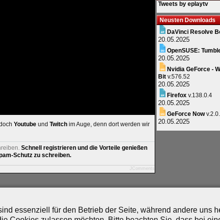
Tweets by eplaytv
Neusten Downloads
DaVinci Resolve B
20.05.2025
OpenSUSE: Tumbl
20.05.2025
Nvidia GeForce - W
Bit
v.576.52
20.05.2025
Firefox
v.138.0.4
20.05.2025
GeForce Now
v.2.0
20.05.2025
 doch
Youtube
und
Twitch
im Auge, denn dort werden wir
hreiben.
Schnell registrieren und die Vorteile genießen
am-Schutz zu schreiben.
JComments
artner
|
Archiv
|
Feed
|
Cookie-Zustimmung ändern
ind essenziell für den Betrieb der Seite, während andere uns 
die Cookies zulassen möchten. Bitte beachten Sie, dass bei ein