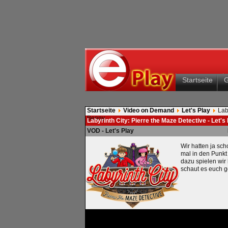
Startseite
Startseite
Video on Demand
Let's Play
Lab
Benny
Labyrinth City: Pierre the Maze Detective - Let's
VOD - Let's Play
Wir hatten ja sch
mal in den Punkt
dazu spielen wir
schaut es euch g