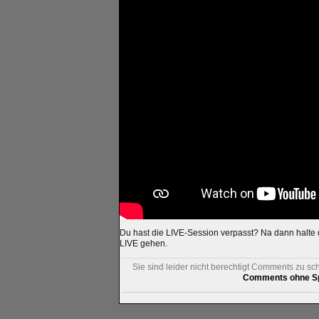
Du hast die LIVE-Session verpasst? Na dann halte
LIVE gehen.
Sie sind leider nicht berechtigt Comments zu sc
Comments ohne Sp