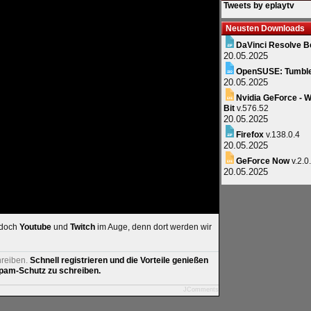
Tweets by eplaytv
Neusten Downloads
DaVinci Resolve B
20.05.2025
OpenSUSE: Tumbl
20.05.2025
Nvidia GeForce - W
Bit
v.576.52
20.05.2025
Firefox
v.138.0.4
20.05.2025
GeForce Now
v.2.0
20.05.2025
 doch
Youtube
und
Twitch
im Auge, denn dort werden wir
hreiben.
Schnell registrieren und die Vorteile genießen
am-Schutz zu schreiben.
JComments