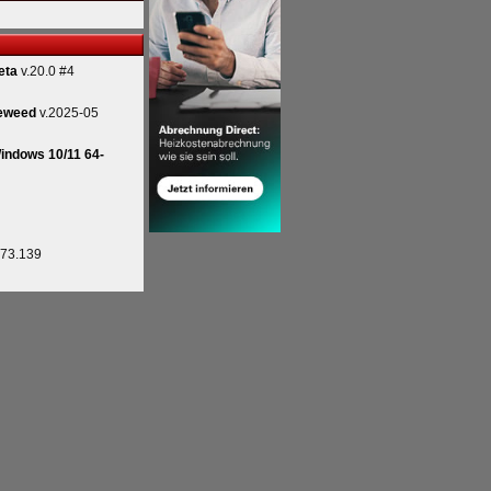
eta
v.20.0 #4
eweed
v.2025-05
indows 10/11 64-
.73.139