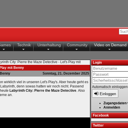
Games
Technik
Unterhaltung
Community
Video on Demand
yrinth City: Pierre the Maze Detective - Let's Play mit
Login
 Play mit Benny
Benny
Sonntag, 21. Dezember 2025
on wirklich viel in unseren Let's Play's. Aber heute geht es
 Labyrinth, denn sowas hatten wir noch nicht. Passend
Automatisch einloggen
 heute
Labyrinth City: Pierre the Maze Detective
. Also
Einloggen
erne an.
Zugangsdaten 
Anmelden
Facebook
Twitter