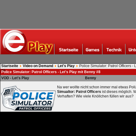
Startseite
Video on Demand
Let's Play
Police Simulator: Patrol Officers - 
#8
Police Simulator: Patrol Officers - Let's Play mit Benny #8
VOD - Let's Play
Benny
Na wer wollte nicht schon immer mal etwas Poliz
Simualtor: Patrol Officers
ist dieses möglich. 
Verhaften? Wie viele Knöllchen füllen wir aus?