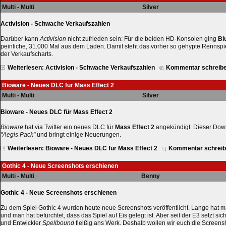
Multi - Multi
Silver
Activision - Schwache Verkaufszahlen
Darüber kann
Activision
nicht zufrieden sein: Für die beiden HD-Konsolen ging
Bl
peinliche, 31.000 Mal aus dem Laden. Damit steht das vorher so gehypte Rennspie
der Verkaufscharts.
Weiterlesen: Activision - Schwache Verkaufszahlen
Kommentar schreib
Bioware - Neues DLC für Mass Effect 2
Multi - Multi
Silver
Bioware - Neues DLC für Mass Effect 2
Bioware
hat via Twitter ein neues DLC für
Mass Effect 2
angekündigt. Dieser Down
"Aegis Pack"
und bringt einige Neuerungen.
Weiterlesen: Bioware - Neues DLC für Mass Effect 2
Kommentar schrei
Gothic 4 - Neue Screenshots erschienen
Multi - Multi
Benny
Gothic 4 - Neue Screenshots erschienen
Zu dem Spiel Gothic 4 wurden heute neue Screenshots veröffentlicht. Lange hat m
und man hat befürchtet, dass das Spiel auf Eis gelegt ist. Aber seit der E3 setzt si
und Entwickler
Spellbound
fleißig ans Werk. Deshalb wollen wir euch die Screensh