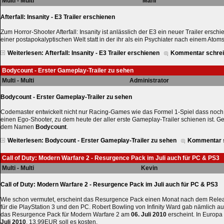
Multi - Multi
Mani
Afterfall: Insanity - E3 Trailer erschienen
Zum Horror-Shooter Afterfall: Insanity ist anlässlich der E3 ein neuer Trailer erschi
einer postapokalyptischen Welt statt in der ihr als ein Psychiater nach einem Ato
Weiterlesen: Afterfall: Insanity - E3 Trailer erschienen
Kommentar schre
Bodycount - Erster Gameplay-Trailer zu sehen
Multi - Multi
Administrator
Bodycount - Erster Gameplay-Trailer zu sehen
Codemaster entwickelt nicht nur Racing-Games wie das Formel 1-Spiel dass noch 
einen Ego-Shooter, zu dem heute der aller erste Gameplay-Trailer schienen ist. Ge
dem Namen
Bodycount
.
Weiterlesen: Bodycount - Erster Gameplay-Trailer zu sehen
Kommentar 
Call of Duty: Modern Warfare 2 - Resurgence Pack im Juli auch für PC & PS3
Multi - Multi
Kevin
Call of Duty: Modern Warfare 2 - Resurgence Pack im Juli auch für PC & PS3
Wie schon vermutet, erscheint das Resurgence Pack einen Monat nach dem Rele
für die PlayStation 3 und den PC. Robert Bowling von Infinity Ward gab nämlich au
das Resurgence Pack für Modern Warfare 2 am
06. Juli 2010
erscheint. In Europa
Juli 2010
. 13,99EUR soll es kosten.