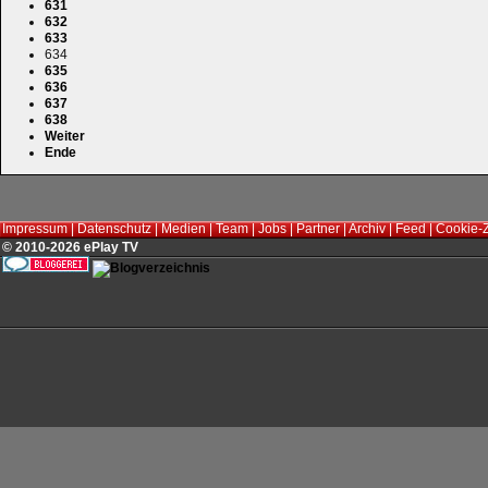
631
632
633
634
635
636
637
638
Weiter
Ende
Impressum
|
Datenschutz
|
Medien
|
Team
|
Jobs
|
Partner
|
Archiv
|
Feed
|
Cookie-
© 2010-2026 ePlay TV