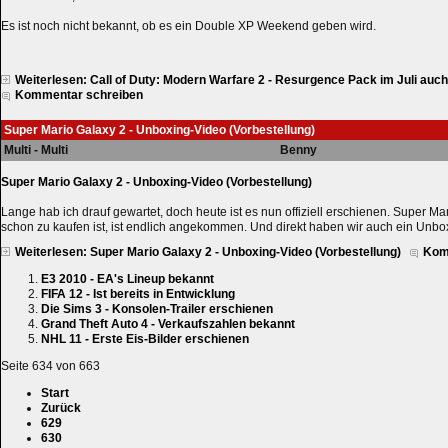
Es ist noch nicht bekannt, ob es ein Double XP Weekend geben wird.
Weiterlesen: Call of Duty: Modern Warfare 2 - Resurgence Pack im Juli auc
Kommentar schreiben
Super Mario Galaxy 2 - Unboxing-Video (Vorbestellung)
Multi - Multi
Benny
Super Mario Galaxy 2 - Unboxing-Video (Vorbestellung)
Lange hab ich drauf gewartet, doch heute ist es nun offiziell erschienen. Super M
schon zu kaufen ist, ist endlich angekommen. Und direkt haben wir auch ein Unbo
Weiterlesen: Super Mario Galaxy 2 - Unboxing-Video (Vorbestellung)
Kom
E3 2010 - EA's Lineup bekannt
FIFA 12 - Ist bereits in Entwicklung
Die Sims 3 - Konsolen-Trailer erschienen
Grand Theft Auto 4 - Verkaufszahlen bekannt
NHL 11 - Erste Eis-Bilder erschienen
Seite 634 von 663
Start
Zurück
629
630