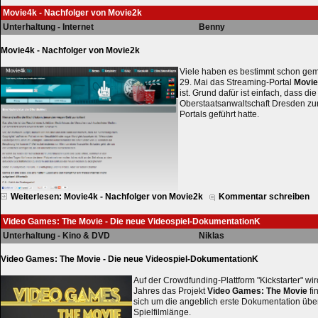
Movie4k - Nachfolger von Movie2k
Unterhaltung - Internet
Benny
Movie4k - Nachfolger von Movie2k
Viele haben es bestimmt schon geme
29. Mai das Streaming-Portal
Movi
ist. Grund dafür ist einfach, dass di
Oberstaatsanwaltschaft Dresden z
Portals geführt hatte.
Weiterlesen: Movie4k - Nachfolger von Movie2k
Kommentar schreiben
Video Games: The Movie - Die neue Videospiel-DokumentationK
Unterhaltung - Kino & DVD
Niklas
Video Games: The Movie - Die neue Videospiel-DokumentationK
Auf der Crowdfunding-Plattform "Kickstarter" wi
Jahres das Projekt
Video Games: The Movie
fi
sich um die angeblich erste Dokumentation über
Spielfilmlänge.