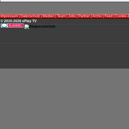
Impressum
|
Datenschutz
|
Medien
|
Team
|
Jobs
|
Partner
|
Archiv
|
Feed
|
Cookie-
© 2010-2026 ePlay TV