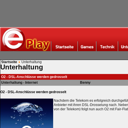
Startseite
Unterhaltung
Unterhaltung
O2 - DSL-Anschlüsse werden gedrosselt
Unterhaltung - Internet
Benny
O2 - DSL-Anschlüsse werden gedrosselt
Nachdem die Telekom es erfolgreich durchgefüh
Anbieter mit ihren DSL-Drosselung nach. Neben
von der Telekom) folgt nun auch O2 mit Fair-Flat