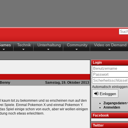
Games
Technik
Unterhaltung
Community
Video on Demand
Login
Benny
Samstag, 19. Oktober 2013
Automatisch einloggen
Einloggen
l kaum tot zu bekommen und so erscheinen nun auf den
Zugangsdaten 
ei Spiele. Einmal Pokemon X und einmal Pokemon Y.
Anmelden
as Spiel einige schon von euch, aber wir wollen einigen
dung noch etwas erleichtern.
Facebook
Twitter