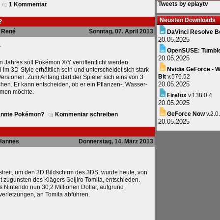
Tweets by eplaytv
1 Kommentar
Neusten Downloads
?
René
Sonntag, 07. April 2013
DaVinci Resolve B
20.05.2025
?
OpenSUSE: Tumbl
20.05.2025
n Jahres soll Pokémon X/Y veröffentlicht werden.
Nvidia GeForce - W
im 3D-Style erhältlich sein und unterscheidet sich stark
Bit
v.576.52
Versionen. Zum Anfang darf der Spieler sich eins von 3
20.05.2025
n. Er kann entscheiden, ob er ein Pflanzen-, Wasser-
émon möchte.
Firefox
v.138.0.4
20.05.2025
GeForce Now
v.2.0
kannte Pokémon?
Kommentar schreiben
20.05.2025
Hannes
Donnerstag, 14. März 2013
streit, um den 3D Bildschirm des 3DS, wurde heute, von
 zugunsten des Klägers Seijiro Tomita, entschieden.
Nintendo nun 30,2 Millionen Dollar, aufgrund
verletzungen, an Tomita abführen.