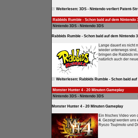
Weiterlesen: 3DS - Nintendo verliert Patent-Str
Rabbids Rumble - Schon bald auf dem Nintendo
Nintendo 3DS - Nintendo 3DS
Rabbids Rumble - Schon bald auf dem Nintendo 
Lange dauert es nicht 
wieder unterwegs sind,
bringen die Rabbids im
natürlich auch der neue 
Weiterlesen: Rabbids Rumble - Schon bald au
Monster Hunter 4 - 20 Minuten Gameplay
Nintendo 3DS - Nintendo 3DS
Monster Hunter 4 - 20 Minuten Gameplay
Ein frisches Video vo
4
. Gezeigt werden uns
Ryozo Tsujimoto und Di