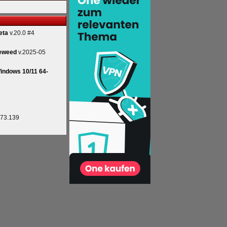
eta
v.20.0 #4
eweed
v.2025-05
indows 10/11 64-
.73.139