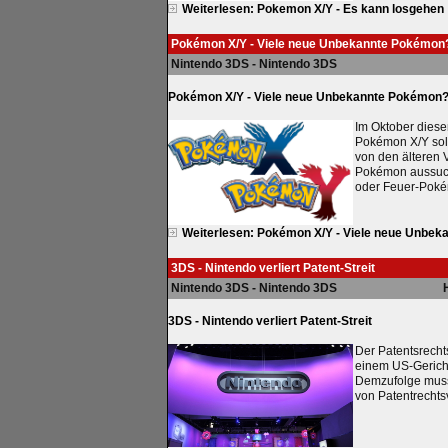
Weiterlesen: Pokemon X/Y - Es kann losgehen
Pokémon X/Y - Viele neue Unbekannte Pokémon
Nintendo 3DS - Nintendo 3DS
Pokémon X/Y - Viele neue Unbekannte Pokémon
Im Oktober diese
Pokémon X/Y soll 
von den älteren 
Pokémon aussuche
oder Feuer-Pok
Weiterlesen: Pokémon X/Y - Viele neue Unbe
3DS - Nintendo verliert Patent-Streit
Nintendo 3DS - Nintendo 3DS
3DS - Nintendo verliert Patent-Streit
Der Patentsrecht
einem US-Gericht
Demzufolge muss 
von Patentrechts