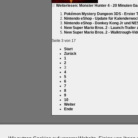
Weiterlesen: Monster Hunter 4 - 20 Minuten G
Pokémon Mystery Dungeon 3DS - Erster Tra
Nintendo eShop - Update für Kalenderwoc
Nintendo eShop - Donkey Kong Jr und NE
New Super Mario Bros. 2 - Launch-Trailer
New Super Mario Bros. 2 - Walktrough-Vid
Seite 3 von 17
Start
Zurück
1
2
3
4
5
6
7
8
9
10
Weiter
Ende
Impressum
|
Datenschutz
|
Medien
|
Team
|
Jobs
|
P
© 2010-2026 ePlay TV