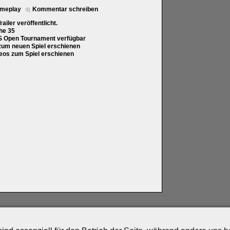
ameplay
Kommentar schreiben
iler veröffentlicht.
he 35
S Open Tournament verfügbar
 zum neuen Spiel erschienen
eos zum Spiel erschienen
artner
|
Archiv
|
Feed
|
Cookie-Zustimmung ändern