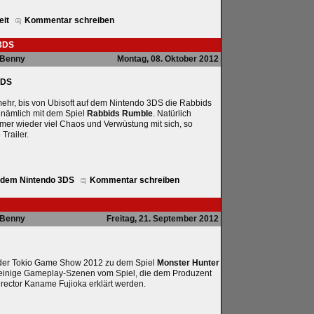
eit
Kommentar schreiben
 3DS
Benny
Montag, 08. Oktober 2012
3DS
mehr, bis von Ubisoft auf dem Nintendo 3DS die Rabbids
 nämlich mit dem Spiel
Rabbids Rumble
. Natürlich
mer wieder viel Chaos und Verwüstung mit sich, so
Trailer.
f dem Nintendo 3DS
Kommentar schreiben
Benny
Freitag, 21. September 2012
n der Tokio Game Show 2012 zu dem Spiel
Monster Hunter
 einige Gameplay-Szenen vom Spiel, die dem Produzent
rector Kaname Fujioka erklärt werden.