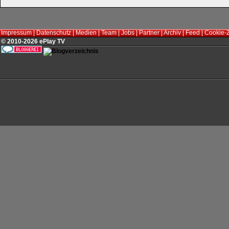
Impressum
|
Datenschutz
|
Medien
|
Team
|
Jobs
|
Partner
|
Archiv
|
Feed
|
Cookie-
© 2010-2026 ePlay TV