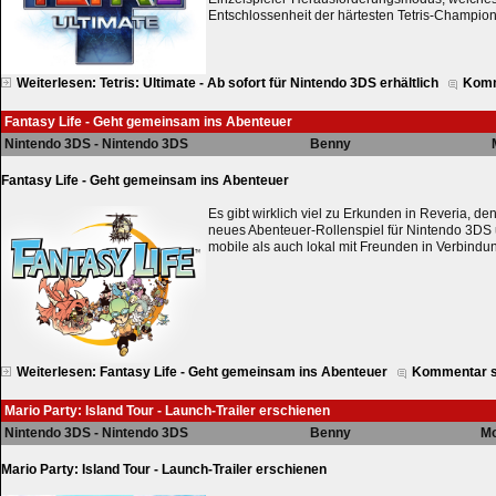
Entschlossenheit der härtesten Tetris-Champions
Weiterlesen: Tetris: Ultimate - Ab sofort für Nintendo 3DS erhältlich
Komm
Fantasy Life - Geht gemeinsam ins Abenteuer
Nintendo 3DS - Nintendo 3DS
Benny
Fantasy Life - Geht gemeinsam ins Abenteuer
Es gibt wirklich viel zu Erkunden in Reveria, de
neues Abenteuer-Rollenspiel für Nintendo 3DS u
mobile als auch lokal mit Freunden in Verbindun
Weiterlesen: Fantasy Life - Geht gemeinsam ins Abenteuer
Kommentar s
Mario Party: Island Tour - Launch-Trailer erschienen
Nintendo 3DS - Nintendo 3DS
Benny
Mo
Mario Party: Island Tour - Launch-Trailer erschienen