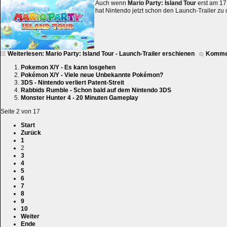
Auch wenn
Mario Party: Island Tour
erst am 17
hat Nintendo jetzt schon den Launch-Trailer zu d
Weiterlesen: Mario Party: Island Tour - Launch-Trailer erschienen
Kommen
Pokemon X/Y - Es kann losgehen
Pokémon X/Y - Viele neue Unbekannte Pokémon?
3DS - Nintendo verliert Patent-Streit
Rabbids Rumble - Schon bald auf dem Nintendo 3DS
Monster Hunter 4 - 20 Minuten Gameplay
Seite 2 von 17
Start
Zurück
1
2
3
4
5
6
7
8
9
10
Weiter
Ende