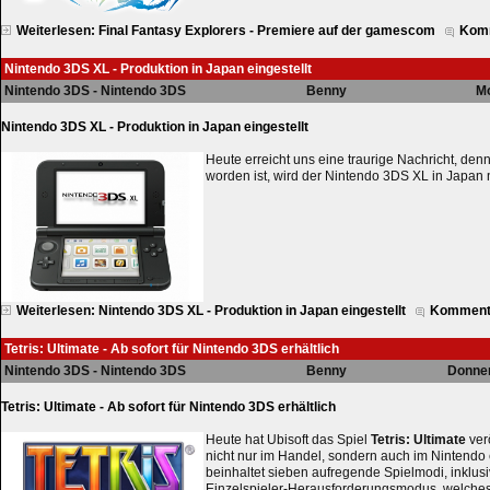
Weiterlesen: Final Fantasy Explorers - Premiere auf der gamescom
Komm
Nintendo 3DS XL - Produktion in Japan eingestellt
Nintendo 3DS - Nintendo 3DS
Benny
Mo
Nintendo 3DS XL - Produktion in Japan eingestellt
Heute erreicht uns eine traurige Nachricht, de
worden ist, wird der Nintendo 3DS XL in Japan n
Weiterlesen: Nintendo 3DS XL - Produktion in Japan eingestellt
Kommenta
Tetris: Ultimate - Ab sofort für Nintendo 3DS erhältlich
Nintendo 3DS - Nintendo 3DS
Benny
Donner
Tetris: Ultimate - Ab sofort für Nintendo 3DS erhältlich
Heute hat Ubisoft das Spiel
Tetris: Ultimate
verö
nicht nur im Handel, sondern auch im Nintend
beinhaltet sieben aufregende Spielmodi, inklu
Einzelspieler-Herausforderungsmodus, welches